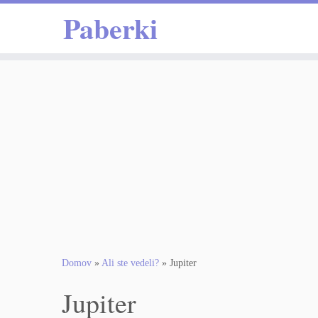
Paberki
Skoči
na
vsebino
Domov
»
Ali ste vedeli?
»
Jupiter
Jupiter