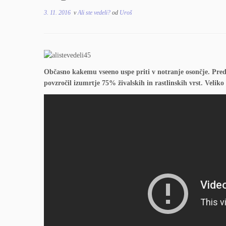
3. 11. 2016
v
Ali ste vedeli?
od
Uroš
Občasno kakemu vseeno uspe priti v notranje osončje. Pred 
povzročil izumrtje 75% živalskih in rastlinskih vrst. Velik