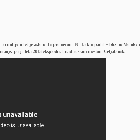
65 milijoni let je asteroid s premerom 10 -15 km padel v bližino Mehike 
o manjši pa je leta 2013 eksplodiral nad ruskim mestom Čeljabinsk.