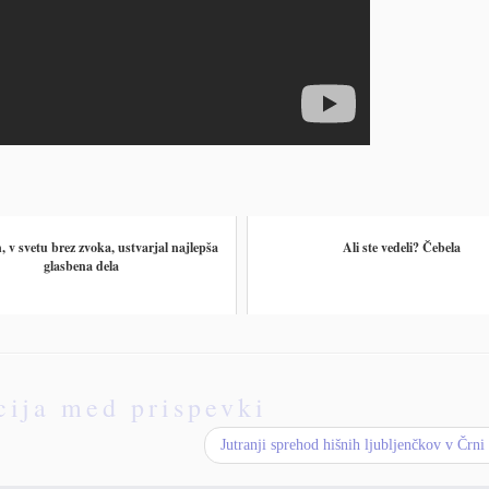
, v svetu brez zvoka, ustvarjal najlepša
Ali ste vedeli? Čebela
glasbena dela
cija med prispevki
Jutranji sprehod hišnih ljubljenčkov v Črni