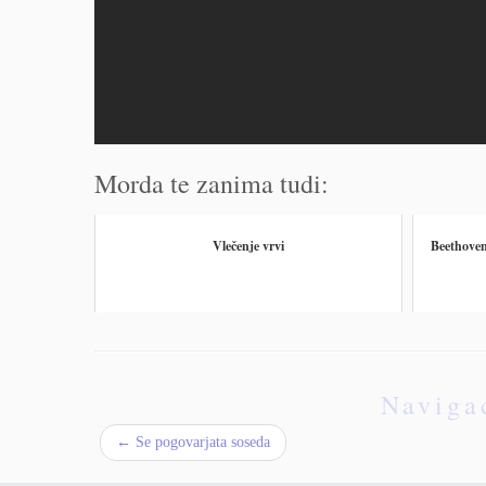
Morda te zanima tudi:
Vlečenje vrvi
Beethoven
Naviga
←
Se pogovarjata soseda