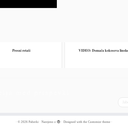
Presni retaši
VIDEO: Domača kokosova linol
cija med prispevki
Ja
·
© 2026
Paberki
·
Narejeno z
·
Designed with the
Customizr theme
·