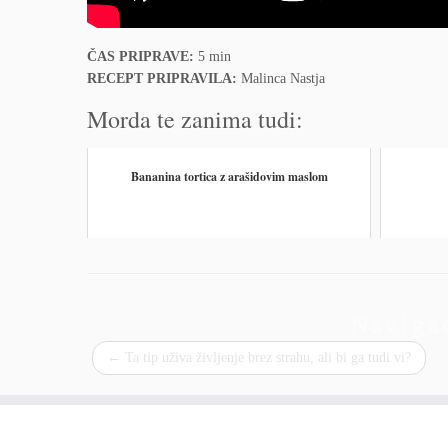
ČAS PRIPRAVE:
5 min
RECEPT PRIPRAVILA:
Malinca Nastja
Morda te zanima tudi:
Bananina tortica z arašidovim maslom
Naviga
←
Ta tip uživa življenje brez strahu, ali bi ga tudi vi?