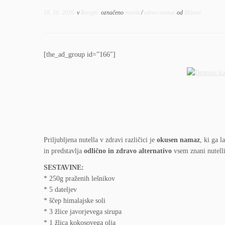
18. 10. 2016
v
Recepti
označeno
nutela
/
zdrav namaz
od
Milena
[the_ad_group id=”166″]
Priljubljena nutella v zdravi različici je
okusen namaz
, ki ga 
in predstavlja
odlično in zdravo alternativo
vsem znani nutelli
SESTAVINE:
* 250g praženih lešnikov
* 5 dateljev
* ščep himalajske soli
* 3 žlice javorjevega sirupa
* 1 žlica kokosovega olja