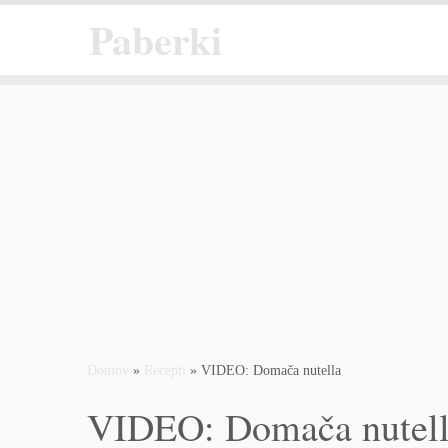
Paberki
Skoči
na
vsebino
Domov
»
Recepti
»
VIDEO: Domača nutella
VIDEO: Domača nutel