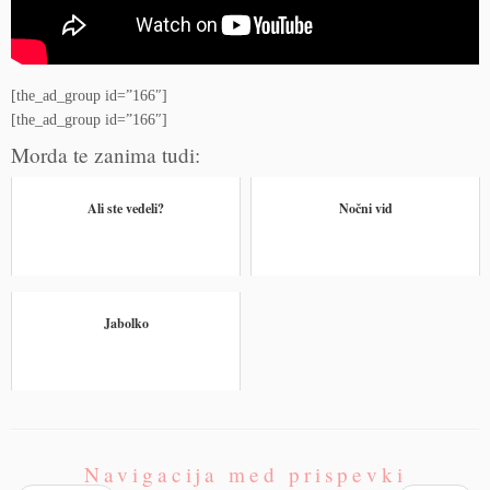
[the_ad_group id=”166″]
[the_ad_group id=”166″]
Morda te zanima tudi:
Ali ste vedeli?
Nočni vid
Jabolko
Navigacija med prispevki