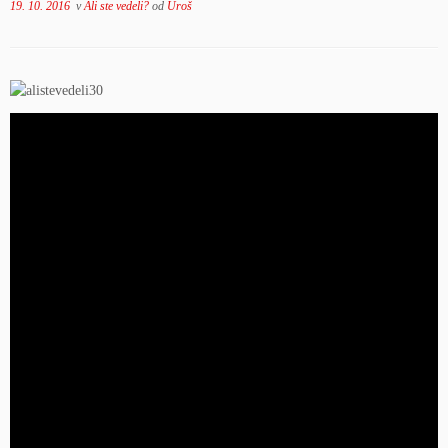
19. 10. 2016
v
Ali ste vedeli?
od
Uroš