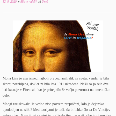
12. 8. 2020
v
Ali ste vedeli?
od
Uroš
Mona Lisa je ena izmed najbolj prepoznanih slik na svetu, vendar je bila
skoraj pozabljena, dokler ni bila leta 1911 ukradena. Našli so jo šele dve
leti kasneje v Firencah, kar je pritegnilo še večjo pozornost na umetniško
delo.
Mnogi raziskovalci še vedno niso povsem prepričani, kdo je dejansko
upodobljen na sliki? Med teorijami je tudi, da bi lahko šlo za Da Vincijev
avtoportret. V svoji zgodovini je preživela številne poškodbe in obnovitve.