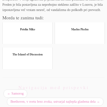
Preden je bila postavljena za neprebojno stekleno zaščito v Louvru, je bila
izpostavljena več vrstam nesreč, od vandalizma do poškodb pri prevozih.
Morda te zanima tudi:
Petelin Mike
Machu Picchu
The Island of Discussion
Navigacija med prispevki
←
Samorog
Beethoven, v svetu brez zvoka, ustvarjal najlepša glasbena dela
→