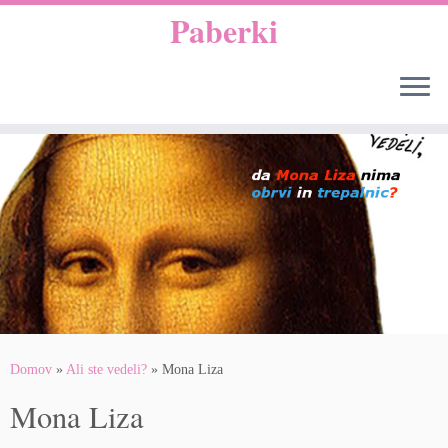
Paberki
Skoči
na
vsebino
Domov
»
Ali ste vedeli?
»
Mona Liza
Mona Liza