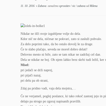
11. 10. 2016
v
Zabava
označeno
sprostitev
/
vic
/
zabava
od
Milena
Nikdar ne išči svoje izgubljene volje do dela.
Kdor nič ne dela, ničesar ne pokvari, zato si zasluži pohvalo.
Za delo poprimi tako, da bo ostalo dovolj še za druge.
Če te slabo plačajo, seveda ne moreš dobro delati!
Delovno mesto ni bife, zato se tam nikar ne zadržuj cel dan.
Dela se nikdar ne boj. Ob njem lahko brez skrbi tudi ležiš, ker 
Misel:
pri jedači se drži naprej,
pri pijači nazaj,
pri delu pa ob strani,
Zdaj pa pridno vadi, vaja dela mojstra,…
Če ne verjameš, poglej poslance, ki tako rekoč zastonj jejo in pi
delajo pa strogo po zgoraj napisanih pravilih.