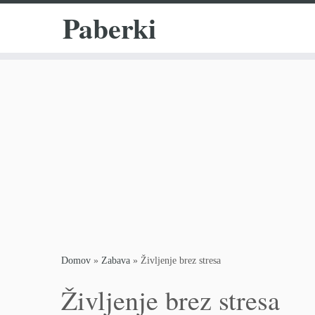
Paberki
Skoči
na
vsebino
Domov
»
Zabava
»
Življenje brez stresa
Življenje brez stresa