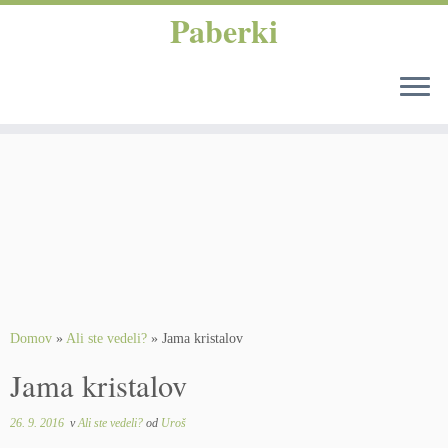
Paberki
Skoči
na
vsebino
Domov
»
Ali ste vedeli?
»
Jama kristalov
Jama kristalov
26. 9. 2016
v
Ali ste vedeli?
od
Uroš